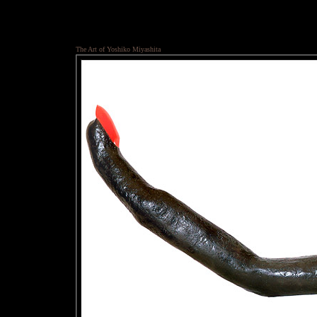
The Art of Yoshiko Miyashita