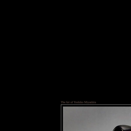
The Art of Yoshiko Miyashita