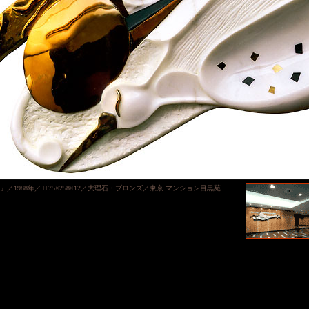
） 」／1988年／Ｈ75×258×12／大理石・ブロンズ／東京 マンション目黒苑