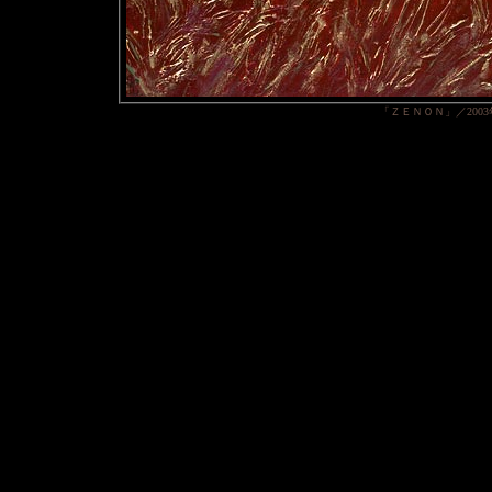
「ＺＥＮＯＮ」／200