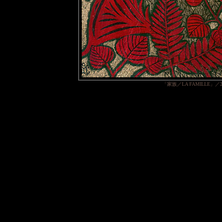
「家族／LA FAMILLE