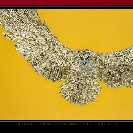
「ＫＩＮＳＨＩ」／2003年／それぞれ40×80cm／アクリル・ミクストメディア