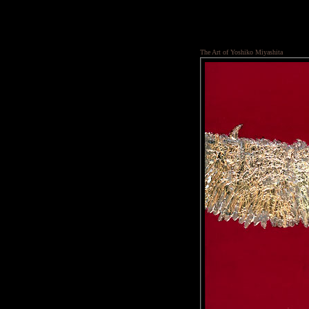
The Art of Yoshiko Miyashita